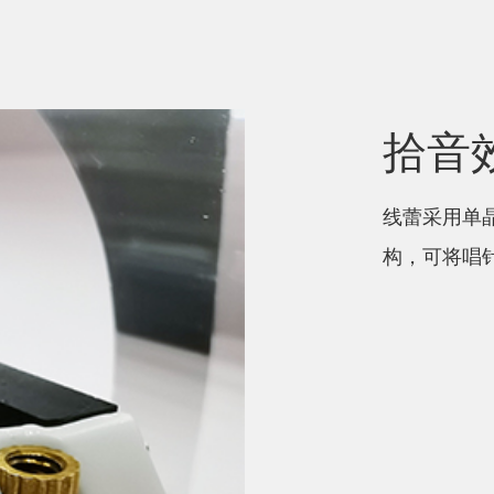
拾音
线蕾采用单
构，可将唱