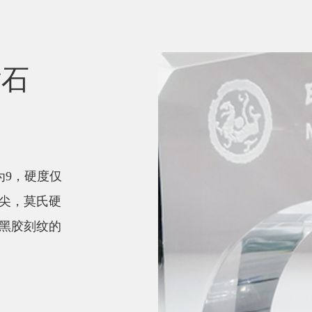
钻石
为9，硬度仅
针尖，
莫氏硬
对黑胶刻纹的